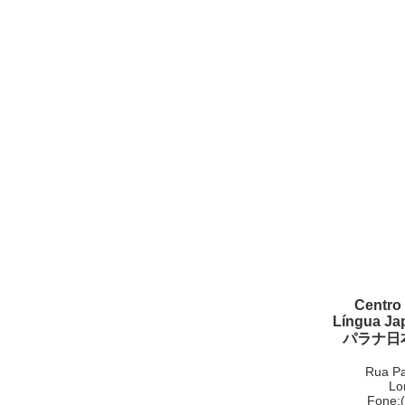
Centro
Língua Ja
パラナ日
Rua Pa
Lo
Fone: